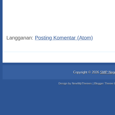
Langganan:
Posting Komentar (Atom)
Copyright ©
2026
SMP Nege
Design by
NewWpThemes
| Blogger Theme 