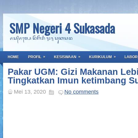
SMP Negeri 4 Sukasada
ᬏᬲ᭄ᬏᬫ᭄ᬧᬾ ᬦᭂᬕᭂᬭᬶ ᭟᭔᭟ ᬲᬸᬓᬲᬤ
»
»
»
HOME
PROFIL
KESISWAAN
KURIKULUM
LABOR
Pakar UGM: Gizi Makanan Leb
Tingkatkan Imun ketimbang S
Mei 13, 2020
No comments