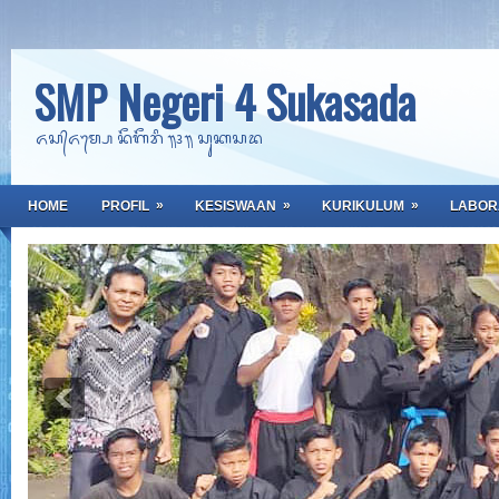
SMP Negeri 4 Sukasada
ᬏᬲ᭄ᬏᬫ᭄ᬧᬾ ᬦᭂᬕᭂᬭᬶ ᭟᭔᭟ ᬲᬸᬓᬲᬤ
»
»
»
HOME
PROFIL
KESISWAAN
KURIKULUM
LABOR