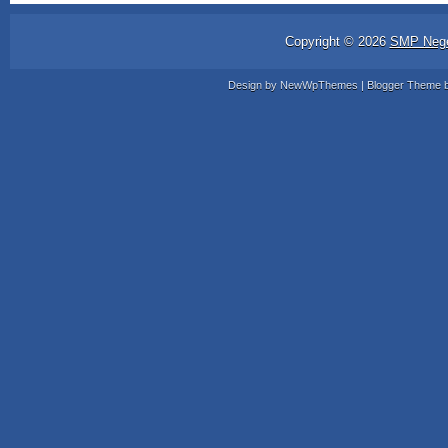
Copyright ©
2026
SMP Nege
Design by
NewWpThemes
| Blogger Theme 