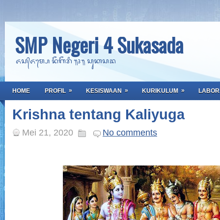
SMP Negeri 4 Sukasada
ᬏᬲ᭄ᬏᬫ᭄ᬧᬾ ᬦᭂᬕᭂᬭᬶ ᭟᭔᭟ ᬲᬸᬓᬲᬤ
»
»
»
HOME
PROFIL
KESISWAAN
KURIKULUM
LABOR
Krishna tentang Kaliyuga
Mei 21, 2020
No comments