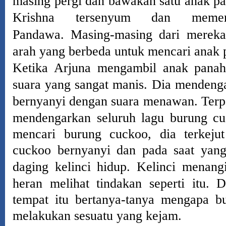
masing pergi dan bawakan satu anak pa
Krishna tersenyum dan memer
Pandawa.
Masing-masing dari mereka
arah yang berbeda untuk mencari anak 
Ketika Arjuna mengambil anak panah
suara yang sangat manis.
Dia mendeng
bernyanyi dengan suara menawan.
Terp
mendengarkan seluruh lagu
burung
cu
mencari
burung
cuckoo, dia terkeju
cuckoo bernyanyi dan pada saat ya
daging kelinci hidup.
Kelinci menangi
heran
melihat tindakan seperti itu.
D
tempat itu bertanya-tanya mengapa
b
melakukan sesuatu yang kejam.