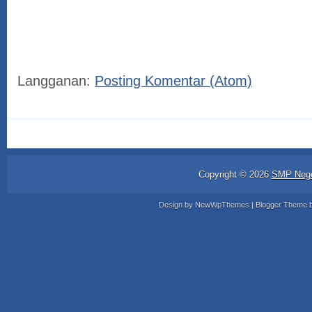
Langganan:
Posting Komentar (Atom)
Copyright ©
2026
SMP Nege
Design by
NewWpThemes
| Blogger Theme 