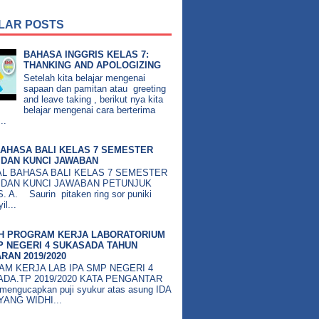
LAR POSTS
BAHASA INGGRIS KELAS 7:
THANKING AND APOLOGIZING
Setelah kita belajar mengenai
sapaan dan pamitan atau greeting
and leave taking , berikut nya kita
belajar mengenai cara berterima
..
AHASA BALI KELAS 7 SEMESTER
DAN KUNCI JAWABAN
BAHASA BALI KELAS 7 SEMESTER
 DAN KUNCI JAWABAN PETUNJUK
 A. Saurin pitaken ring sor puniki
il...
H PROGRAM KERJA LABORATORIUM
P NEGERI 4 SUKASADA TAHUN
RAN 2019/2020
M KERJA LAB IPA SMP NEGERI 4
DA.TP 2019/2020 KATA PENGANTAR
mengucapkan puji syukur atas asung IDA
ANG WIDHI...