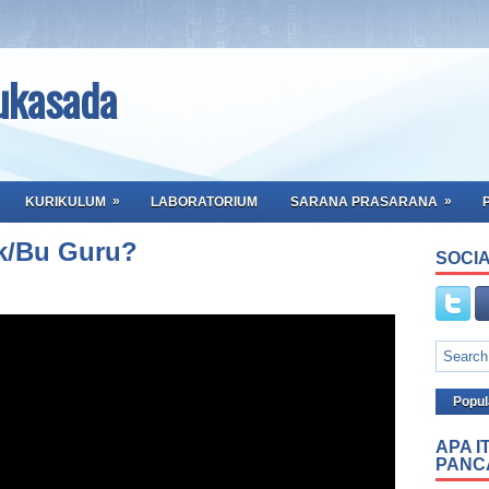
ukasada
»
»
KURIKULUM
LABORATORIUM
SARANA PRASARANA
k/Bu Guru?
SOCIA
Popul
APA I
PANC