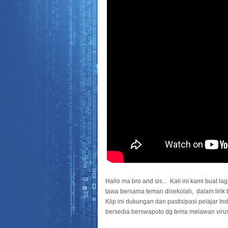
Hallo ma bro and sis... Kali ini kami buat 
tawa bersama teman disekolah, dalam lirik 
Klip ini dukungan dan pastisipasi pelajar 
bersedia berswapoto dg tema melawan virus