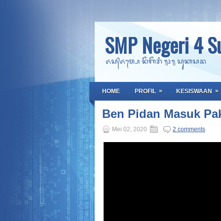
SMP Negeri 4 S
ᬏᬲ᭄ᬏᬫ᭄ᬧᬾ ᬦᭂᬕᭂᬭᬶ ᭟᭔᭟ ᬲᬸᬓᬲᬤ
»
»
HOME
PROFIL
KESISWAAN
Ben Pidan Masuk Pa
Mei 02, 2020
2 comments