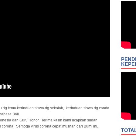
PEND
KEPE
lagu dg tema kerinduan siswa dg sekolah, kerinduan siswa dg canda
bahasa Bali.
Indonesia dan Guru Honor. Terima kasih kami ucapkan sudah
 corona. Semoga virus corona cepat musnah dari Bumi ini.
TOTA