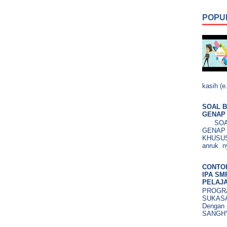
POPU
kasih (e.
SOAL B
GENAP 
SOAL 
GENAP
KHUSUS.
anruk ny
CONTO
IPA SM
PELAJA
PROGRA
SUKASA
Dengan 
SANGHY