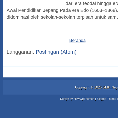
dari era feodal hingga er
Awal Pendidikan Jepang Pada era Edo (1603–1868),
didominasi oleh sekolah-sekolah terpisah untuk samur
Beranda
Langganan:
Postingan (Atom)
Copyright ©
2026
SMP Nege
Design by
NewWpThemes
| Blogger Theme 