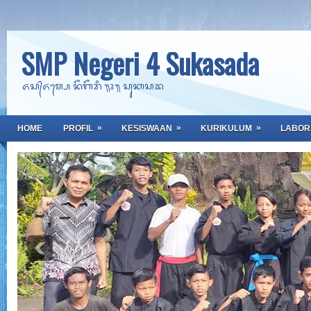
SMP Negeri 4 Sukasada
ᬏᬲ᭄ᬏᬫ᭄ᬧᬾ ᬦᭂᬕᭂᬭᬶ ᭟᭔᭟ ᬲᬸᬓᬲᬤ
»
»
»
HOME
PROFIL
KESISWAAN
KURIKULUM
LABOR