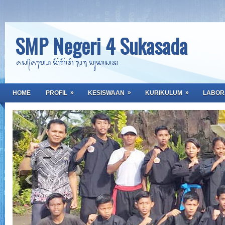
SMP Negeri 4 Sukasada
ᬏᬲ᭄ᬏᬫ᭄ᬧᬾ ᬦᭂᬕᭂᬭᬶ ᭟᭔᭟ ᬲᬸᬓᬲᬤ
»
»
»
HOME
PROFIL
KESISWAAN
KURIKULUM
LABOR