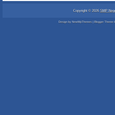
Copyright ©
2026
SMP Nege
Design by
NewWpThemes
| Blogger Theme 