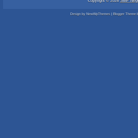
Copyright ©
2026
SMP Nege
Design by
NewWpThemes
| Blogger Theme 