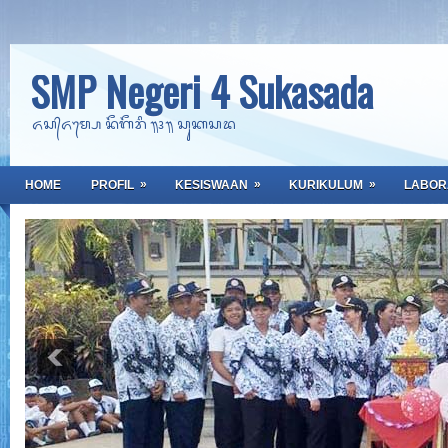
SMP Negeri 4 Sukasada
ᬏᬲ᭄ᬏᬫ᭄ᬧᬾ ᬦᭂᬕᭂᬭᬶ ᭟᭔᭟ ᬲᬸᬓᬲᬤ
»
»
»
HOME
PROFIL
KESISWAAN
KURIKULUM
LABOR