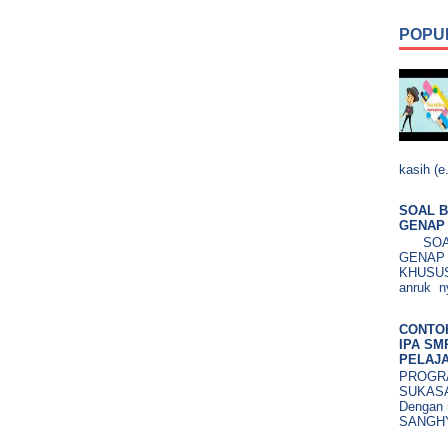
POPU
kasih (e.
SOAL B
GENAP 
SOAL 
GENAP
KHUSUS.
anruk ny
CONTO
IPA SM
PELAJA
PROGRA
SUKASA
Dengan 
SANGHY