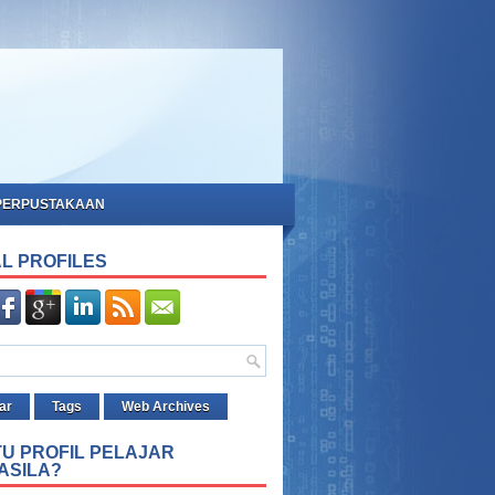
PERPUSTAKAAN
L PROFILES
ar
Tags
Web Archives
TU PROFIL PELAJAR
ASILA?