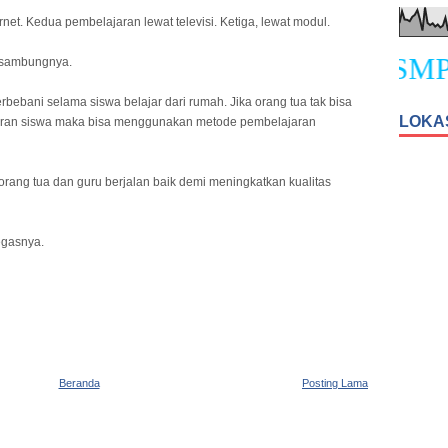
rnet. Kedua pembelajaran lewat televisi. Ketiga, lewat modul.
t Datang Peserta Didik Baru SMPN 
" sambungnya.
rbebani selama siswa belajar dari rumah. Jika orang tua tak bisa
LOKA
jaran siswa maka bisa menggunakan metode pembelajaran
a orang tua dan guru berjalan baik demi meningkatkan kualitas
tegasnya.
Beranda
Posting Lama