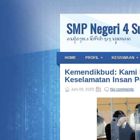
SMP Negeri 4 S
ᬏᬲ᭄ᬏᬫ᭄ᬧᬾ ᬦᭂᬕᭂᬭᬶ ᭟᭔᭟ ᬲᬸᬓᬲᬤ
»
»
HOME
PROFIL
KESISWAAN
Kemendikbud: Kami P
Keselamatan Insan P
Juni 09, 2020
No comments