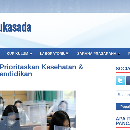
ukasada
»
»
KURIKULUM
LABORATORIUM
SARANA PRASARANA
rioritaskan Kesehatan &
SOCIA
endidikan
Popul
APA I
PANC