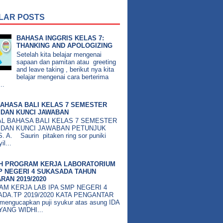
LAR POSTS
BAHASA INGGRIS KELAS 7:
THANKING AND APOLOGIZING
Setelah kita belajar mengenai
sapaan dan pamitan atau greeting
and leave taking , berikut nya kita
belajar mengenai cara berterima
..
AHASA BALI KELAS 7 SEMESTER
DAN KUNCI JAWABAN
BAHASA BALI KELAS 7 SEMESTER
 DAN KUNCI JAWABAN PETUNJUK
 A. Saurin pitaken ring sor puniki
il...
H PROGRAM KERJA LABORATORIUM
P NEGERI 4 SUKASADA TAHUN
RAN 2019/2020
M KERJA LAB IPA SMP NEGERI 4
DA.TP 2019/2020 KATA PENGANTAR
mengucapkan puji syukur atas asung IDA
ANG WIDHI...