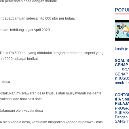
leh pemerintah desa dengan metode
POPU
ndapat bantuan sebesar Rp 600 ribu per bulan.
lan, terhitung sejak April 2020.
kasih (e.
esa Rp 600 ribu yang didahului dengan pendataan, seperti yang
n 2020 sebagai berikut:
SOAL B
GENAP 
SOAL 
GENAP
KHUSUS.
an desa
anruk ny
n dilakukan musyawarah desa khusus atau musyawarah insidentil
CONTO
IPA SM
alidasi dan finalisasi data
PELAJA
PROGRA
datangani oleh kepala desa
SUKASA
Dengan 
SANGHY
sa oleh kepala desa, kemudian dilaporkan kepada bupati/wali kota