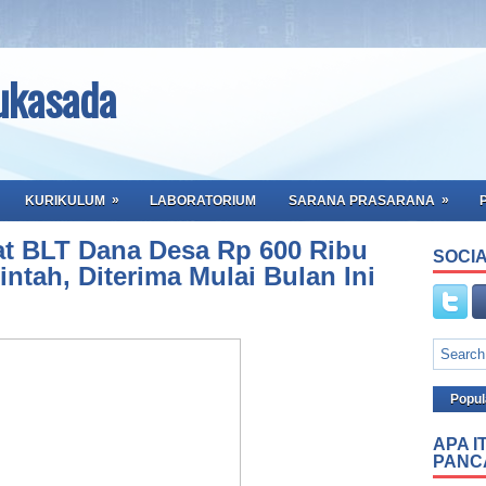
ukasada
»
»
KURIKULUM
LABORATORIUM
SARANA PRASARANA
at BLT Dana Desa Rp 600 Ribu
SOCIA
intah, Diterima Mulai Bulan Ini
Popul
APA I
PANC