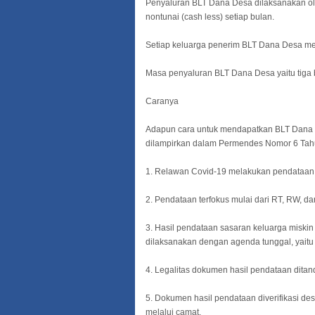
Penyaluran BLT Dana Desa dilaksanakan o
nontunai (cash less) setiap bulan.
Setiap keluarga penerim BLT Dana Desa me
Masa penyaluran BLT Dana Desa yaitu tiga bu
Caranya
Adapun cara untuk mendapatkan BLT Dana D
dilampirkan dalam Permendes Nomor 6 Tahu
1. Relawan Covid-19 melakukan pendataan
2. Pendataan terfokus mulai dari RT, RW, d
3. Hasil pendataan sasaran keluarga miski
dilaksanakan dengan agenda tunggal, yaitu v
4. Legalitas dokumen hasil pendataan ditan
5. Dokumen hasil pendataan diverifikasi de
melalui camat.