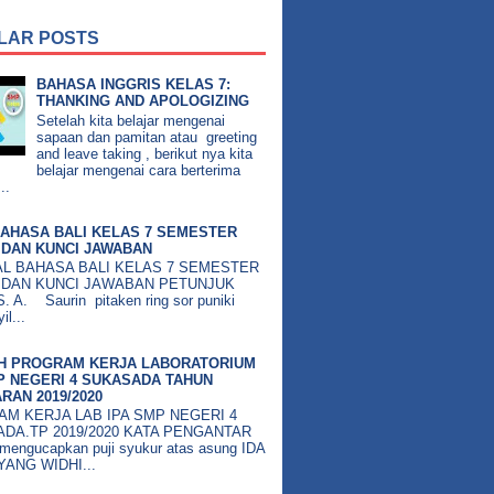
LAR POSTS
BAHASA INGGRIS KELAS 7:
THANKING AND APOLOGIZING
Setelah kita belajar mengenai
sapaan dan pamitan atau greeting
and leave taking , berikut nya kita
belajar mengenai cara berterima
..
AHASA BALI KELAS 7 SEMESTER
DAN KUNCI JAWABAN
BAHASA BALI KELAS 7 SEMESTER
 DAN KUNCI JAWABAN PETUNJUK
 A. Saurin pitaken ring sor puniki
il...
H PROGRAM KERJA LABORATORIUM
P NEGERI 4 SUKASADA TAHUN
RAN 2019/2020
M KERJA LAB IPA SMP NEGERI 4
DA.TP 2019/2020 KATA PENGANTAR
mengucapkan puji syukur atas asung IDA
ANG WIDHI...