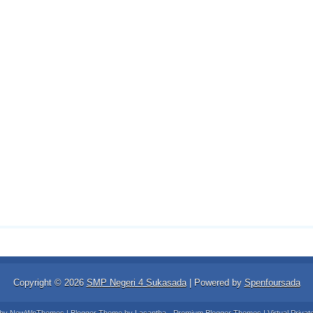
Copyright ©
2026
SMP Negeri 4 Sukasada
| Powered by
Spenfoursada