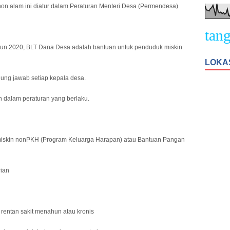
n alam ini diatur dalam Peraturan Menteri Desa (Permendesa)
Selamat Datang P
un 2020, BLT Dana Desa adalah bantuan untuk penduduk miskin
LOKA
ng jawab setiap kepala desa.
n dalam peraturan yang berlaku.
miskin nonPKH (Program Keluarga Harapan) atau Bantuan Pangan
rian
 rentan sakit menahun atau kronis