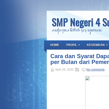
SMP Negeri 4 S
ᬏᬲ᭄ᬏᬫ᭄ᬧᬾ ᬦᭂᬕᭂᬭᬶ ᭟᭔᭟ ᬲᬸᬓᬲᬤ
»
»
HOME
PROFIL
KESISWAAN
Cara dan Syarat Dap
per Bulan dari Pemer
April 26, 2020
No comments