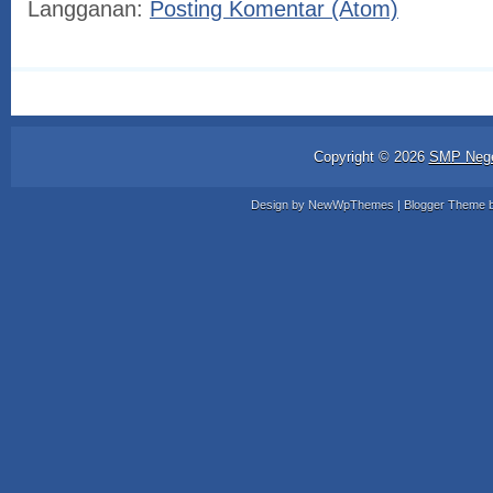
Langganan:
Posting Komentar (Atom)
Copyright ©
2026
SMP Nege
Design by
NewWpThemes
| Blogger Theme 