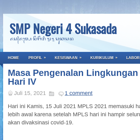
SMP Negeri 4 Sukasada
ᬏᬲ᭄ᬏᬫ᭄ᬧᬾ ᬦᭂᬕᭂᬭᬶ ᭟᭔᭟ ᬲᬸᬓᬲᬤ
»
»
»
HOME
PROFIL
KESISWAAN
KURIKULUM
LABOR
Masa Pengenalan Lingkungan 
Hari IV
Juli 15, 2021
1 comment
Hari ini Kamis, 15 Juli 2021 MPLS 2021 memasuki har
lebih awal karena setelah MPLS hari ini hampir selur
akan divaksinasi covid-19.