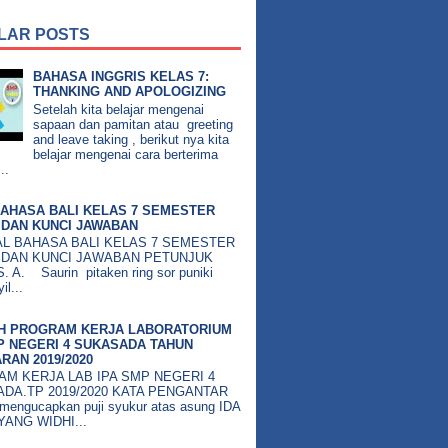
LAR POSTS
BAHASA INGGRIS KELAS 7:
THANKING AND APOLOGIZING
Setelah kita belajar mengenai
sapaan dan pamitan atau greeting
and leave taking , berikut nya kita
belajar mengenai cara berterima
..
AHASA BALI KELAS 7 SEMESTER
DAN KUNCI JAWABAN
BAHASA BALI KELAS 7 SEMESTER
 DAN KUNCI JAWABAN PETUNJUK
 A. Saurin pitaken ring sor puniki
il...
H PROGRAM KERJA LABORATORIUM
P NEGERI 4 SUKASADA TAHUN
RAN 2019/2020
M KERJA LAB IPA SMP NEGERI 4
DA.TP 2019/2020 KATA PENGANTAR
mengucapkan puji syukur atas asung IDA
ANG WIDHI...