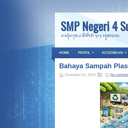
SMP Negeri 4 S
ᬏᬲ᭄ᬏᬫ᭄ᬧᬾ ᬦᭂᬕᭂᬭᬶ ᭟᭔᭟ ᬲᬸᬓᬲᬤ
»
»
HOME
PROFIL
KESISWAAN
Bahaya Sampah Plas
Desember 01, 2024
No comme