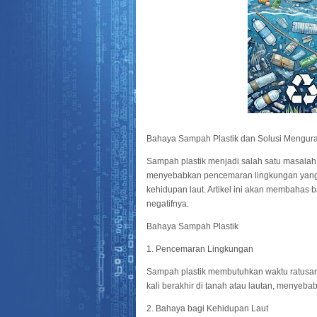
Bahaya Sampah Plastik dan Solusi Mengu
Sampah plastik menjadi salah satu masalah li
menyebabkan pencemaran lingkungan yang 
kehidupan laut. Artikel ini akan membahas 
negatifnya.
Bahaya Sampah Plastik
1. Pencemaran Lingkungan
Sampah plastik membutuhkan waktu ratusan ta
kali berakhir di tanah atau lautan, menye
2. Bahaya bagi Kehidupan Laut