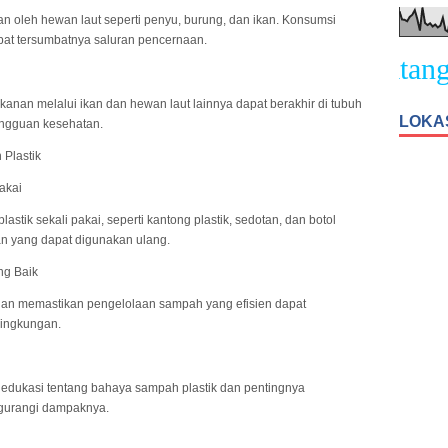
nan oleh hewan laut seperti penyu, burung, dan ikan. Konsumsi
ibat tersumbatnya saluran pencernaan.
Selamat Datang Pe
kanan melalui ikan dan hewan laut lainnya dapat berakhir di tubuh
LOKA
ngguan kesehatan.
Plastik
akai
tik sekali pakai, seperti kantong plastik, sedotan, dan botol
 yang dapat digunakan ulang.
ng Baik
 dan memastikan pengelolaan sampah yang efisien dapat
lingkungan.
edukasi tentang bahaya sampah plastik dan pentingnya
gurangi dampaknya.