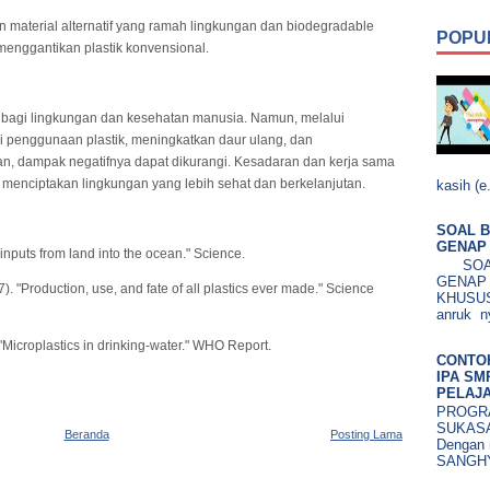
material alternatif yang ramah lingkungan dan biodegradable
POPU
menggantikan plastik konvensional.
bagi lingkungan dan kesehatan manusia. Namun, melalui
i penggunaan plastik, meningkatkan daur ulang, dan
, dampak negatifnya dapat dikurangi. Kesadaran dan kerja sama
k menciptakan lingkungan yang lebih sehat dan berkelanjutan.
kasih (e.
SOAL B
GENAP 
e inputs from land into the ocean." Science.
SOAL 
GENAP
7). "Production, use, and fate of all plastics ever made." Science
KHUSUS.
anruk ny
"Microplastics in drinking-water." WHO Report.
CONTO
IPA SM
PELAJA
PROGRA
SUKASA
Beranda
Posting Lama
Dengan 
SANGHY