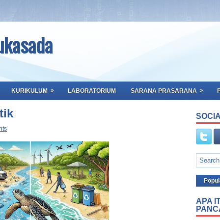
ukasada
»
»
KURIKULUM
LABORATORIUM
SARANA PRASARANA
tik
SOCIA
nts
Popul
APA I
PANC