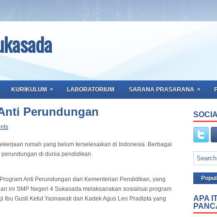
ukasada
»
»
KURIKULUM
LABORATORIUM
SARANA PRASARANA
 Anti Perundungan
SOCIA
nts
ekerjaan rumah yang belum terselesaikan di Indonesia. Berbagai
a perundungan di dunia pendidikan.
Popul
 Program Anti Perundungan dari Kementerian Pendidikan, yang
ari ini SMP Negeri 4 Sukasada melaksanakan sosialisai program
APA I
ji Ibu Gusti Ketut Yasnawati dan Kadek Agus Leo Pradipta yang
PANC