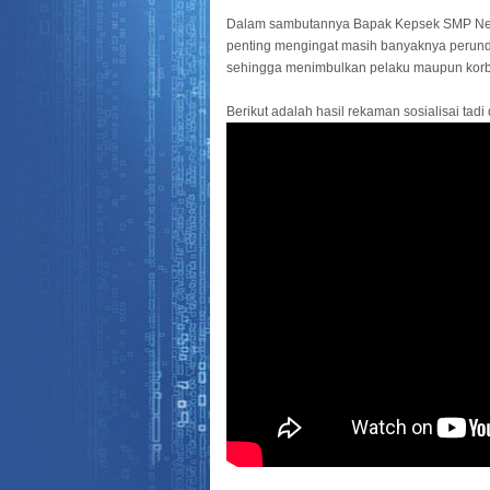
Dalam sambutannya Bapak Kepsek SMP Nege
penting mengingat masih banyaknya perundun
sehingga menimbulkan pelaku maupun korba
Berikut adalah hasil rekaman sosialisai tadi