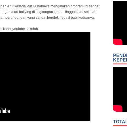
ri 4 Sukasada Putu Astabawa mengatakan program ini sangat
gan atau bullying di lingkungan tempat tinggal atau sekolah,
n perundungan yang sangat berefek negatif bagi keduanya.
 di kanal youtube sekolah.
PEND
KEPE
TOTA