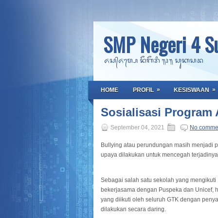
SMP Negeri 4 S
ᬏᬲ᭄ᬏᬫ᭄ᬧᬾ ᬦᭂᬕᭂᬭᬶ ᭟᭔᭟ ᬲᬸᬓᬲᬤ
»
»
HOME
PROFIL
KESISWAAN
Sosialisasi Program
September 04, 2021
No comme
Bullying atau perundungan masih menjadi p
upaya dilakukan untuk mencegah terjadiny
Sebagai salah satu sekolah yang mengikuti
bekerjasama dengan Puspeka dan Unicef, h
yang diikuti oleh seluruh GTK dengan penya
dilakukan secara daring.