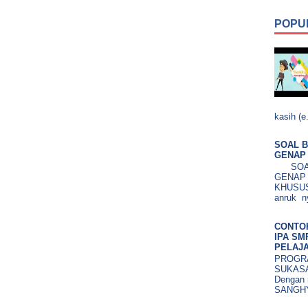
POPU
kasih (e.
SOAL B
GENAP 
SOAL 
GENAP
KHUSUS.
anruk ny
CONTO
IPA SM
PELAJA
PROGRA
SUKASA
Dengan 
SANGHY