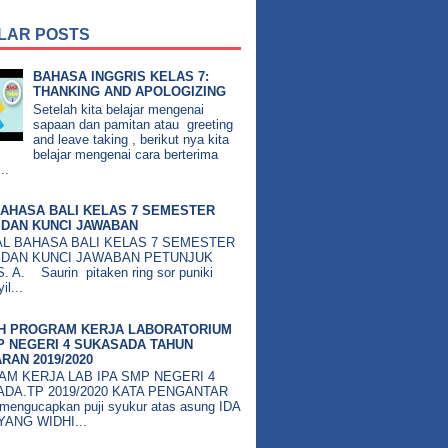
LAR POSTS
BAHASA INGGRIS KELAS 7:
THANKING AND APOLOGIZING
Setelah kita belajar mengenai
sapaan dan pamitan atau greeting
and leave taking , berikut nya kita
belajar mengenai cara berterima
..
AHASA BALI KELAS 7 SEMESTER
DAN KUNCI JAWABAN
BAHASA BALI KELAS 7 SEMESTER
 DAN KUNCI JAWABAN PETUNJUK
 A. Saurin pitaken ring sor puniki
il...
H PROGRAM KERJA LABORATORIUM
P NEGERI 4 SUKASADA TAHUN
RAN 2019/2020
M KERJA LAB IPA SMP NEGERI 4
DA.TP 2019/2020 KATA PENGANTAR
mengucapkan puji syukur atas asung IDA
ANG WIDHI...