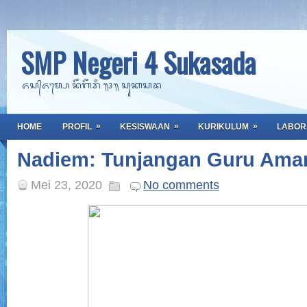
SMP Negeri 4 Sukasada
ᬏᬲ᭄ᬏᬫ᭄ᬧᬾ ᬦᭂᬕᭂᬭᬶ ᭟᭔᭟ ᬲᬸᬓᬲᬤ
»
»
»
HOME
PROFIL
KESISWAAN
KURIKULUM
LABOR
Nadiem: Tunjangan Guru Ama
Mei 23, 2020
No comments