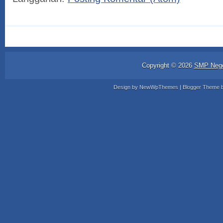
Copyright ©
2026
SMP Nege
Design by
NewWpThemes
| Blogger Theme 