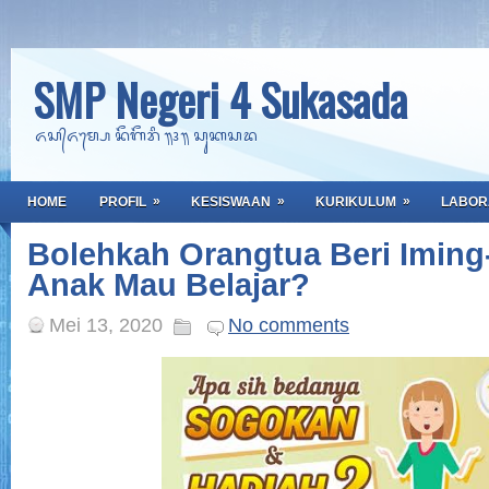
SMP Negeri 4 Sukasada
ᬏᬲ᭄ᬏᬫ᭄ᬧᬾ ᬦᭂᬕᭂᬭᬶ ᭟᭔᭟ ᬲᬸᬓᬲᬤ
»
»
»
HOME
PROFIL
KESISWAAN
KURIKULUM
LABOR
Bolehkah Orangtua Beri Iming
Anak Mau Belajar?
Mei 13, 2020
No comments