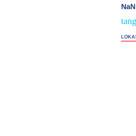
NaN
Selamat Datang P
LOKA