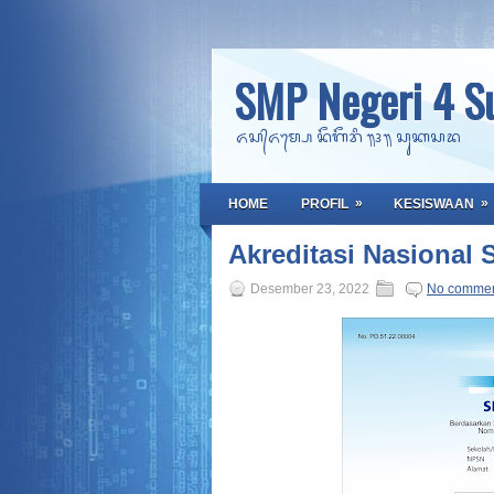
SMP Negeri 4 S
ᬏᬲ᭄ᬏᬫ᭄ᬧᬾ ᬦᭂᬕᭂᬭᬶ ᭟᭔᭟ ᬲᬸᬓᬲᬤ
»
»
HOME
PROFIL
KESISWAAN
Akreditasi Nasional
Desember 23, 2022
No comme