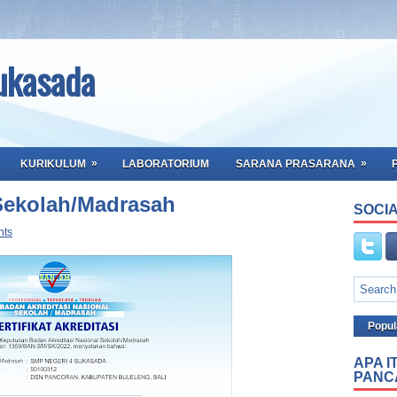
ukasada
»
»
KURIKULUM
LABORATORIUM
SARANA PRASARANA
 Sekolah/Madrasah
SOCIA
nts
Popul
APA I
PANC