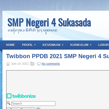
SMP Negeri 4 Sukasada
ᬏᬲ᭄ᬏᬫ᭄ᬧᬾ ᬦᭂᬕᭂᬭᬶ ᭟᭔᭟ ᬲᬸᬓᬲᬤ
»
»
»
HOME
PROFIL
KESISWAAN
KURIKULUM
LABOR
Twibbon PPDB 2021 SMP Negeri 4 S
Juni 14, 2021
No comments