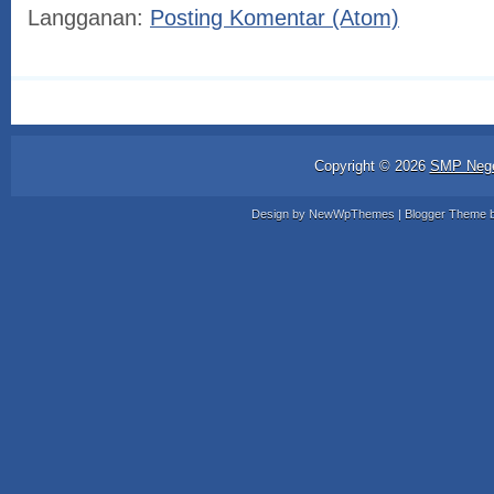
Langganan:
Posting Komentar (Atom)
Copyright ©
2026
SMP Nege
Design by
NewWpThemes
| Blogger Theme 