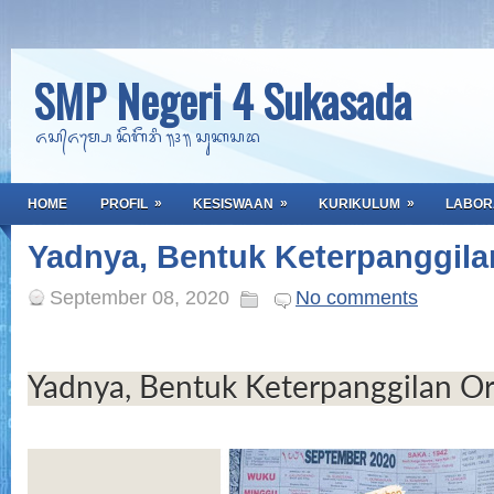
SMP Negeri 4 Sukasada
ᬏᬲ᭄ᬏᬫ᭄ᬧᬾ ᬦᭂᬕᭂᬭᬶ ᭟᭔᭟ ᬲᬸᬓᬲᬤ
»
»
»
HOME
PROFIL
KESISWAAN
KURIKULUM
LABOR
Yadnya, Bentuk Keterpanggila
September 08, 2020
No comments
Yadnya, Bentuk Keterpanggilan Or